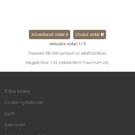
Következő oldal
Utolsó oldal
Aktuális oldal: 1 / 3
Összesen 68 cikk szerepel az adatbázisban.
Megjelenítve: 1-24 (oldalanként maximum 24).
Etikai kódex
Cookie nyilatkozat
GyIK
Kapcsolat