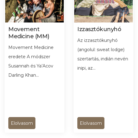
Movement
Izzasztókunyhó
Medicine (MM)
Az izzasztókunyhó
Movement Medicine
(angolul: sweat lodge)
eredete A módszer
szertartás, indián nevén
Susannah és Ya’Acov
inipi, az...
Darling Khan...
Elolvasom
Elolvasom