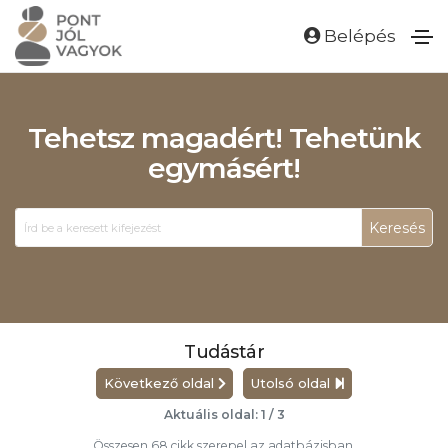
Belépés
Tehetsz magadért! Tehetünk
egymásért!
Keresés
Tudástár
Következő oldal
Utolsó oldal
Aktuális oldal: 1 / 3
Összesen 68 cikk szerepel az adatbázisban.