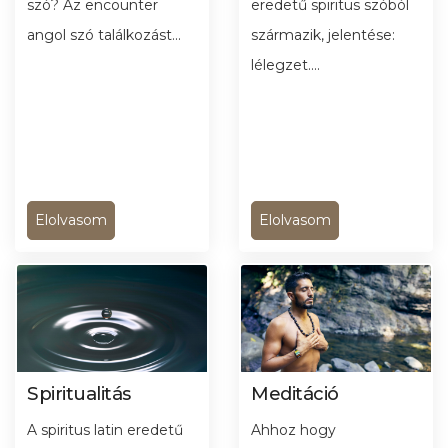
szó? Az encounter
eredetű spiritus szóból
angol szó találkozást...
származik, jelentése:
lélegzet....
Elolvasom
Elolvasom
Spiritualitás
Meditáció
A spiritus latin eredetű
Ahhoz hogy