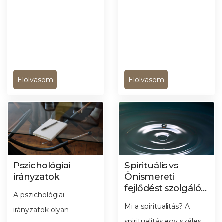
Elolvasom
Elolvasom
Pszichológiai
Spirituális vs
irányzatok
Önismereti
fejlődést szolgáló
A pszichológiai
események
Mi a spiritualitás? A
irányzatok olyan
spiritualitás egy széles