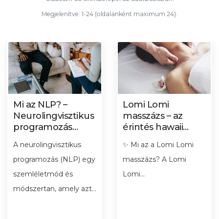
Megjelenítve: 1-24 (oldalanként maximum 24).
Mi az NLP? –
Lomi Lomi
Neurolingvisztikus
masszázs – az
programozás
érintés hawaii
alapjai, története
művészete
A neurolingvisztikus
✨ Mi az a Lomi Lomi
és alkalmazása
programozás (NLP) egy
masszázs? A Lomi
szemléletmód és
Lomi...
módszertan, amely azt...