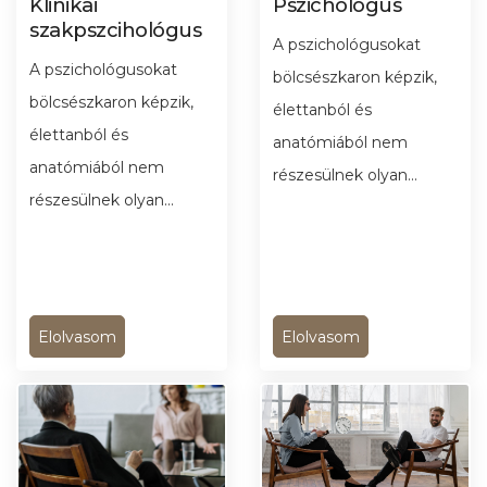
Klinikai
Pszichológus
szakpszcihológus
A pszichológusokat
A pszichológusokat
bölcsészkaron képzik,
bölcsészkaron képzik,
élettanból és
élettanból és
anatómiából nem
anatómiából nem
részesülnek olyan...
részesülnek olyan...
Elolvasom
Elolvasom