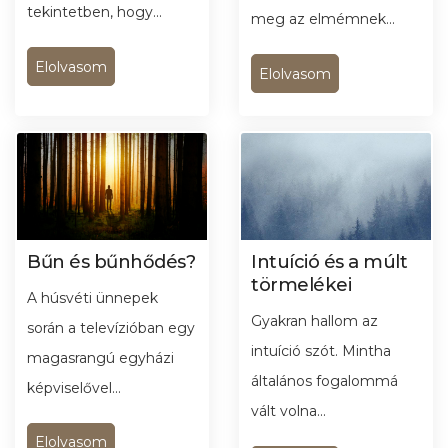
tekintetben, hogy...
meg az elmémnek...
Elolvasom
Elolvasom
Bűn és bűnhődés?
Intuíció és a múlt
törmelékei
A húsvéti ünnepek
Gyakran hallom az
során a televízióban egy
intuíció szót. Mintha
magasrangú egyházi
általános fogalommá
képviselővel...
vált volna...
Elolvasom