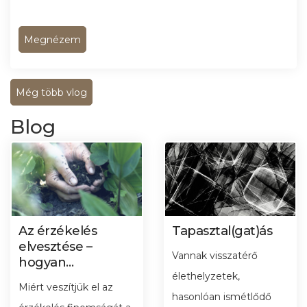
Megnézem
Még több vlog
Blog
Az érzékelés
Tapasztal(gat)ás
elvesztése –
Vannak visszatérő
hogyan
távolodunk el a
élethelyzetek,
Miért veszítjük el az
testünktől,
hasonlóan ismétlődő