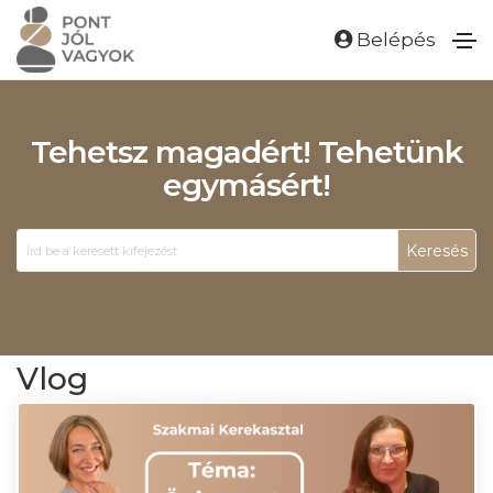
Belépés
Tehetsz magadért! Tehetünk
egymásért!
Keresés
Vlog