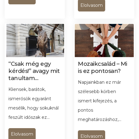
Elolvasom
“Csak még egy
Mozaikcsalád – Mi
kérdés!” avagy mit
is ez pontosan?
tanultam
Napjainkban ez már
Columbo
Kliensek, barátok,
hadnagytól
szélesebb körben
ismerősök egyaránt
ismert kifejezés, a
mesélik, hogy sokuknál
pontos
feszült időszak ez...
meghatározáshoz,...
Elolvasom
Elolvasom