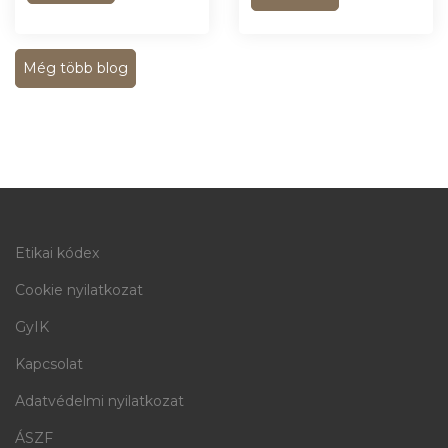
Még több blog
Etikai kódex
Cookie nyilatkozat
GyIK
Kapcsolat
Adatvédelmi nyilatkozat
ÁSZF