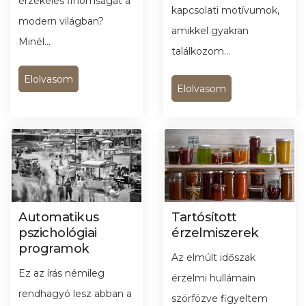
önmagunktól és a
érzékelés finomságát a
kapcsolati motívumok,
természettől?
modern világban?
amikkel gyakran
Minél...
találkozom...
Elolvasom
Elolvasom
Automatikus
Tartósított
pszichológiai
érzelmiszerek
programok
Az elmúlt időszak
Ez az írás némileg
érzelmi hullámain
rendhagyó lesz abban a
szörfözve figyeltem