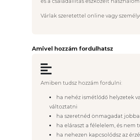
és a családállítás eszközeit használom
Várlak szeretettel online vagy személy
Amivel hozzám fordulhatsz
Amiben tudsz hozzám fordulni:
ha nehéz ismétlődő helyzetek v
változtatni
ha szeretnéd önmagadat jobba
ha eláraszt a félelelem, és nem
ha nehezen kapcsolódsz az érz