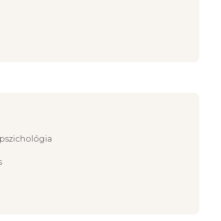
 pszichológia
s
s