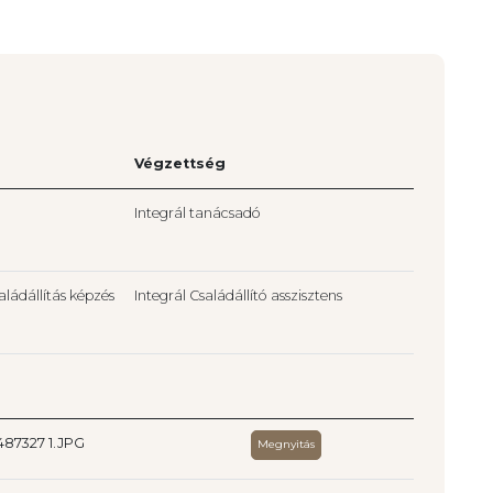
Végzettség
Integrál tanácsadó
aládállítás képzés
Integrál Családállító asszisztens
87327 1.JPG
Megnyitás