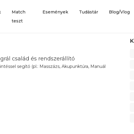
k
Match
Események
Tudástár
Blog/Vlog
teszt
K
grál család és rendszerállító
rintéssel segítő (pl.: Masszázs, Akupunktúra, Manuál