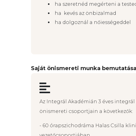
ha szeretnéd megérteni a tested
ha kevés az önbizalmad
ha dolgoznál a nőiességeddel
Saját önismereti munka bemutatás
Az Integrál Akadémián 3 éves integrál
önismereti csoportjain a következők:
- 60 órapszichodráma Halas Csilla kli
vezetőcsoportjában,