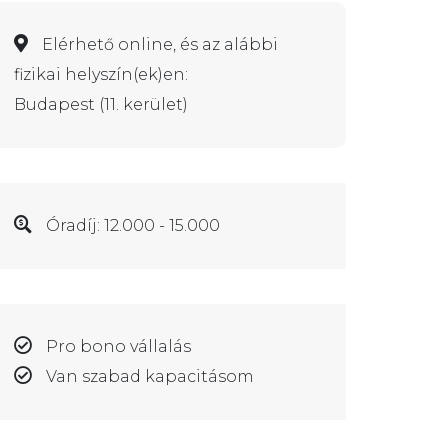
Elérhető online, és az alábbi
fizikai helyszín(ek)en:
Budapest (11. kerület)
Óradíj: 12.000 - 15.000
Pro bono vállalás
Van szabad kapacitásom