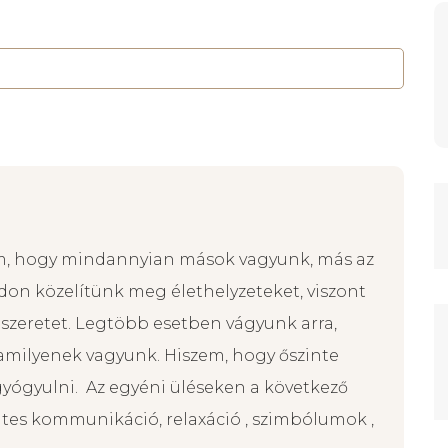
em, hogy mindannyian mások vagyunk, más az
don közelítünk meg élethelyzeteket, viszont
 szeretet. Legtöbb esetben vágyunk arra,
amilyenek vagyunk. Hiszem, hogy őszinte
yógyulni. Az egyéni üléseken a következő
es kommunikáció, relaxáció , szimbólumok ,