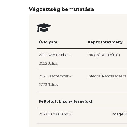
Végzettség bemutatása
Évfolyam
Képző Intézmény
2019 Szeptember -
Integrál Akadémia
2022 Július
2021 Szeptember -
Integrál Rendszer és cs
2023 Július
Feltöltött bizonyítvány(ok)
2023.10.03 09:50:21
image64