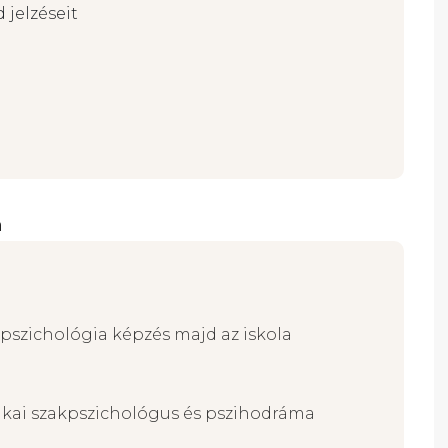
 jelzéseit
a
 pszichológia képzés majd az iskola
nikai szakpszichológus és pszihodráma