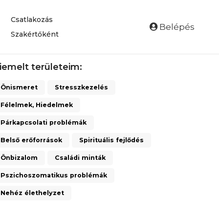
Csatlakozás
Belépés
Szakértőként
iemelt területeim:
Önismeret
Stresszkezelés
Félelmek, Hiedelmek
Párkapcsolati problémák
Belső erőforrások
Spirituális fejlődés
Önbizalom
Családi minták
Pszichoszomatikus problémák
Nehéz élethelyzet