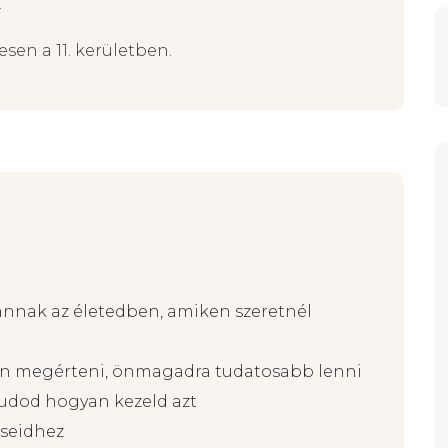
.
esen a 11. kerületben.
annak az életedben, amiken szeretnél
n megérteni, önmagadra tudatosabb lenni
 tudod hogyan kezeld azt
éseidhez