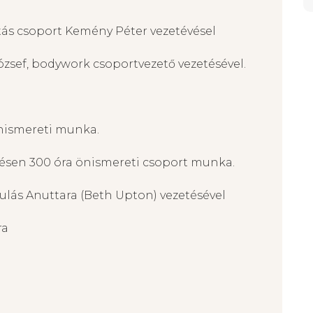
ítás csoport Kemény Péter vezetévésel
zsef, bodywork csoportvezető vezetésével.
nismereti munka.
pzésen 300 óra önismereti csoport munka.
ulás Anuttara (Beth Upton) vezetésével
ra