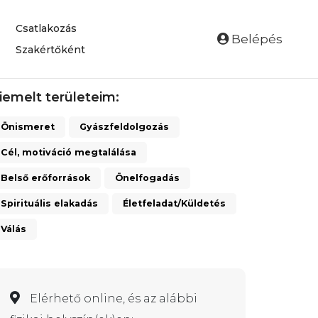
Csatlakozás
Belépés
Szakértőként
iemelt területeim:
Önismeret
Gyászfeldolgozás
Cél, motiváció megtalálása
Belső erőforrások
Önelfogadás
Spirituális elakadás
Életfeladat/Küldetés
Válás
Elérhető online, és az alábbi