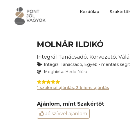
Kezdőlap
Szakértő
MOLNÁR ILDIKÓ
Integrál Tanácsadó, Körvezető, Válá
Integrál Tanácsadó, Egyéb - mentális segí
Meghívta:
Bedo Nóra
1 szakmai ajánlás, 3 kliens ajánlás
Ajánlom, mint Szakértőt
Jó szívvel ajánlom