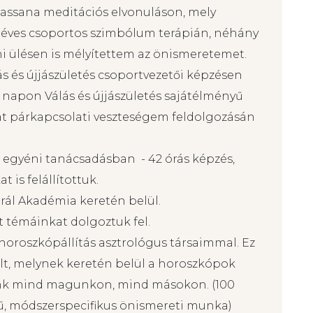
hológiát is tanultam. Ott 150 óra
csoportban vettem részt, mellett tiszta
ahol egymáson gyakorolhattunk. A képzés
ipassana meditációs elvonuláson, mely
t 2 éves csoportos szimbólum terápián, néhány
i ülésen is mélyítettem az önismeretemet.
ás és újjászületés csoportvezetői képzésen
s napon Válás és újjászületés sajátélményű
t párkapcsolati veszteségem feldolgozásán
z egyéni tanácsadásban - 42 órás képzés,
 is felállítottuk.
grál Akadémia keretén belül.
t témáinkat dolgoztuk fel.
 horoszkópállítás asztrológus társaimmal. Ez