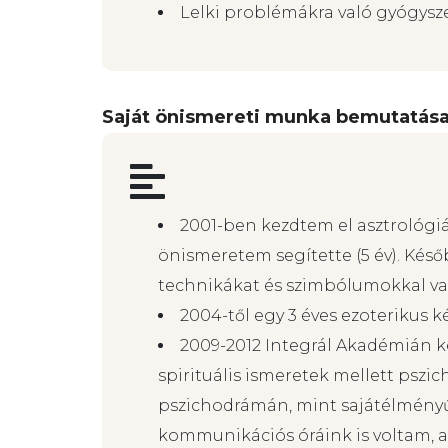
Az alábbi esetekben
NEM VÁLLALHA
Pszichiátriai kezelésben részesü
Tudomásod van arról, hogy súly
Lelki problémákra való gyógyszer
Saját önismereti munka bemutatás
2001-ben kezdtem el asztrológiá
önismeretem segítette (5 év). Ké
technikákat és szimbólumokkal való
2004-től egy 3 éves ezoterikus 
2009-2012 Integrál Akadémián k