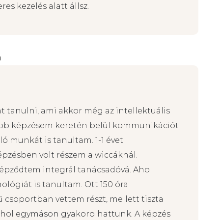
TOK TANÁCSADÁST
:
lsz
os személyiség zavarban szenvedsz
es kezelés alatt állsz.
a
t tanulni, ami akkor még az intellektuális
sőbb képzésem keretén belül kommunikációt
 munkát is tanultam. 1-1 évet.
képzésben volt részem a wiccáknál.
épződtem integrál tanácsadóvá. Ahol