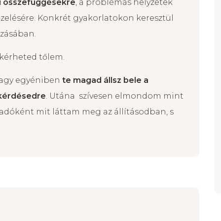
ehet információkat adni a kérdezőnek és
ni összefüggésekre
, a problémás helyzetek
zelésére. Konkrét gyakorlatokon keresztül
ozásában.
 kérheted tőlem.
 vagy egyéniben
te magad állsz bele a
 kérdésedre
. Utána szívesen elmondom mint
adóként mit láttam meg az állításodban, s