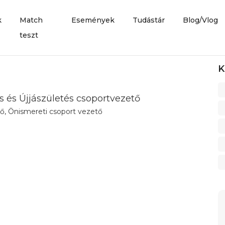
k
Match
Események
Tudástár
Blog/Vlog
teszt
K
s és Újjászületés csoportvezető
tő, Önismereti csoport vezető