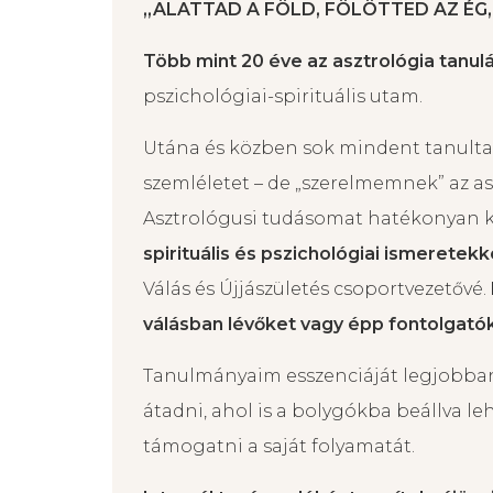
„ALATTAD A FÖLD, FÖLÖTTED AZ ÉG,
Több mint 20 éve az asztrológia tanul
pszichológiai-spirituális utam.
Utána és közben sok mindent tanultam –
szemléletet – de „szerelmemnek” az 
Asztrológusi tudásomat hatékonyan k
spirituális és pszichológiai ismeretekk
Válás és Újjászületés csoportvezetővé.
válásban lévőket vagy épp fontolgatók
Tanulmányaim esszenciáját legjobban