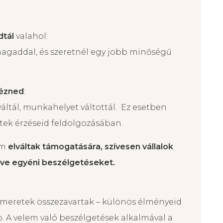
dtál
valahol:
agaddal, és szeretnél egy jobb minőségű
nézned
:
áltál, munkahelyet váltottál. Ez esetben
tek érzéseid feldolgozásában.
am
elváltak támogatására, szívesen vállalok
etve egyéni beszélgetéseket.