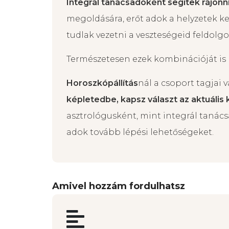
átadni, ahol is a bolygókba beállva l
támogatni a saját folyamatát.
Integrál tanácsadóként segítek rájön
megoldására, erőt adok a helyzetek ke
tudlak vezetni a veszteségeid feldolg
Természetesen ezek kombinációját is
Horoszkópállítás
nál a csoport tagjai
képletedbe, kapsz választ az aktuális
asztrológusként, mint integrál tanács
adok tovább lépési lehetőségeket.