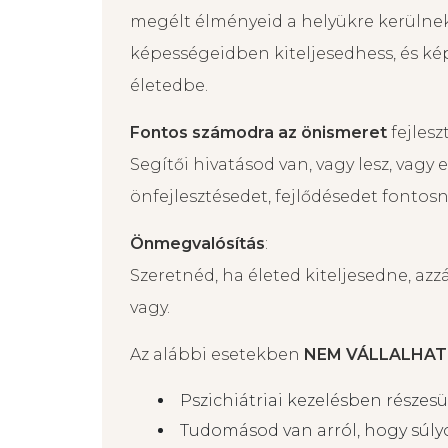
Spirituális utad során megakadtál:
Spirituális tanulmányaid során az új 
vannak: mintha „megőrültél volna” stb
megélt élményeid a helyükre kerüln
képességeidben kiteljesedhess, és ké
életedbe.
Fontos számodra az önismeret
fejlesz
Segítői hivatásod van, vagy lesz, vagy
önfejlesztésedet, fejlődésedet fontosn
Önmegvalósítás
:
Szeretnéd, ha életed kiteljesedne, azz
vagy.