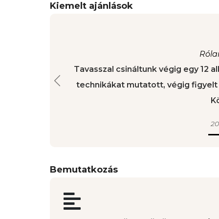
Kiemelt ajánlások
Róla
Tavasszal csináltunk végig egy 12 alk
technikákat mutatott, végig figyelt
K
Previous
202
Bemutatkozás