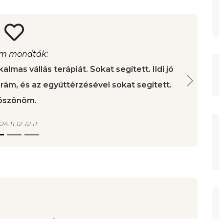
m mondták:
almas vállás terápiát. Sokat segített. Ildi jó
 rám, és az együttérzésével sokat segített.
C
öszönöm.
Next
4.11.12 12:11