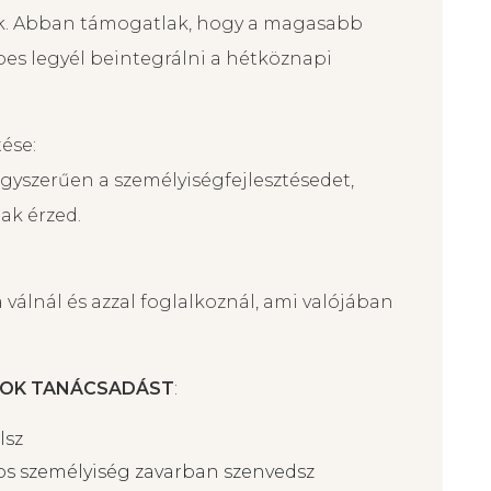
ismeretek összezavartak – különös élményeid
. A velem való beszélgetések alkalmával a
ek. Abban támogatlak, hogy a magasabb
pes legyél beintegrálni a hétköznapi
tése:
 egyszerűen a személyiségfejlesztésedet,
ak érzed.
á válnál és azzal foglalkoznál, ami valójában