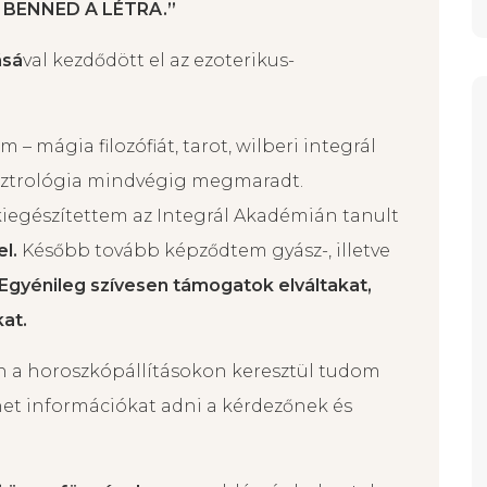
 BENNED A LÉTRA.”
ásá
val kezdődött el az ezoterikus-
 mágia filozófiát, tarot, wilberi integrál
asztrológia mindvégig megmaradt.
iegészítettem az Integrál Akadémián tanult
el.
Később tovább képződtem gyász-, illetve
Egyénileg szívesen támogatok elváltakat,
at.
 a horoszkópállításokon keresztül tudom