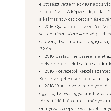
spirituális ismeretek mellett pszic
pszichodrámán, mint sajátélményű 
kommunikációs óráink is voltam, 
előtt részt vettem egy 10 napos V
kötelező volt. A képzés ideje alat
alkalmas flow csoportban és egyén
2016. Gyászcsoport vezető és Vál
vettem részt. Közte 4 hétvégi telje
csoportjában mentem végig a sajá
(32 óra).
2018. Családi rendszerelmélet a
mely keretén belül saját családunkat
2018. Körvezetői képzés az Inte
Körbeszélgetéseken keresztül sajá
2018-19. Astroverzum bolygó- és