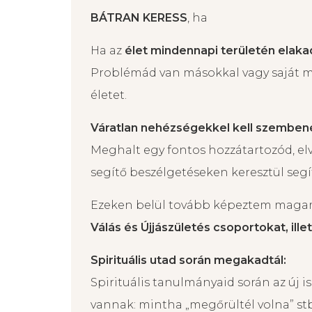
Amivel hozzám fordulhatsz
BÁTRAN KERESS
, ha
Ha az
élet mindennapi területén elaka
Problémád van másokkal vagy saját m
életet.
Váratlan nehézségekkel kell szembe
Meghalt egy fontos hozzátartozód, elv
segítő beszélgetéseken keresztül segí
Ezeken belül tovább képeztem mag
Válás és Újjászületés csoportokat, ill