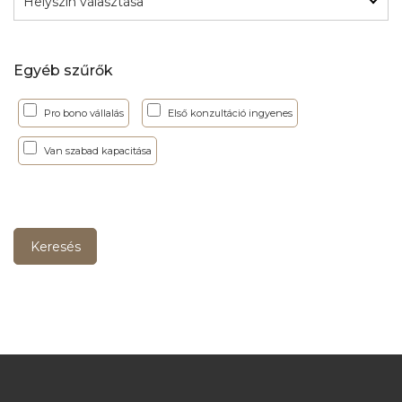
Helyszín választása
Egyéb szűrők
Pro bono vállalás
Első konzultáció ingyenes
Van szabad kapacitása