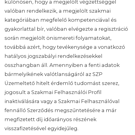
különösen, hogy a megjelölt végzettséggel
valóban rendelkezik, a megjelölt szakmai
kategóriában megfelelő kompetenciával és
gyakorlattal bír, valóban elvégezte a regisztráció
során megjelölt önismereti folyamatokat,
továbbá azért, hogy tevékenysége a vonatkozó
hatályos jogszabályi rendelkezésekkel
összhangban áll. Amennyiben a fenti adatok
bármelyikének valótlanságáról az SZP
Üzemeltető hitelt érdemlő tudomást szerez,
jogosult a Szakmai Felhasználói Profil
inaktiválására vagy a Szakmai Felhasználóval
fennálló Szerződés megszűntetésére a már
megfizetett díj időarányos részének
visszafizetésével egyidejűleg.