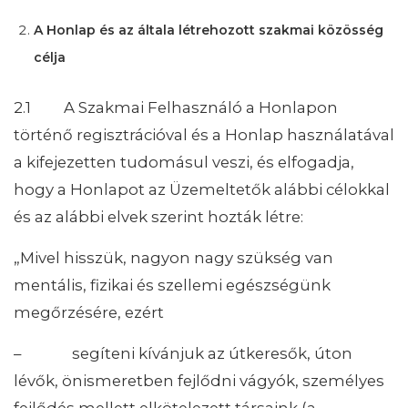
A Honlap és az általa létrehozott szakmai közösség
célja
2.1 A Szakmai Felhasználó a Honlapon
történő regisztrációval és a Honlap használatával
a kifejezetten tudomásul veszi, és elfogadja,
hogy a Honlapot az Üzemeltetők alábbi célokkal
és az alábbi elvek szerint hozták létre:
„Mivel hisszük, nagyon nagy szükség van
mentális, fizikai és szellemi egészségünk
megőrzésére, ezért
– segíteni kívánjuk az útkeresők, úton
lévők, önismeretben fejlődni vágyók, személyes