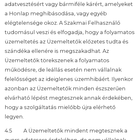
adatvesztésért vagy bármiféle kárért, amelyeket
a Honlap meghibásodása, vagy egyéb
elégtelensége okoz. A Szakmai Felhasználó
tudomásul veszi és elfogadja, hogy a folyamatos
üzemeltetés az Üzemeltetők előzetes tudta és
szándéka ellenére is megszakadhat. Az
Üzemeltetők törekszenek a folyamatos
működésre, de leállás esetén nem vállalnak
felelősséget az ideiglenes üzemhibáért. Ilyenkor
azonban az Üzemeltetők minden észszerűen
elvárható lépést megtesznek annak érdekében,
hogy a szolgáltatás mielőbb újra elérhető
legyen.
4.5 A Üzemeltetők mindent megtesznek a