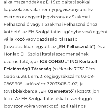
alkalmazandóak az EH Szolgáltatásokkal
kapcsolatos valamennyi jogviszonyra is. Ez
esetben az egyedi jogviszony az Szakmai
Felhasználó vagy a Szakmai Felhasználóhoz
köthető, az EH Szolgáltatást igénybe vevő egyéni
vállalkozó vagy gazdasági társaság
(továbbiakban együtt: az „
EH Felhasználó
”), és a
Honlap EH Szolgáltatási szegmensének
üzemeltetője, az
IGS CONSULTING Korlátolt
Felelősségű Társaság
(székhely: 7636 Pécs,
Gadó u. 28. 1. em. 3. cégjegyzékszám: 02-09-
0869905 , adószám: 32033418-2-02) (a
továbbiakban: a „
EH Üzemeltető
”) között jön
létre. Az EH Szolgáltatásokkal összefüggő
jogviszonyokra vonatkozó, az általános