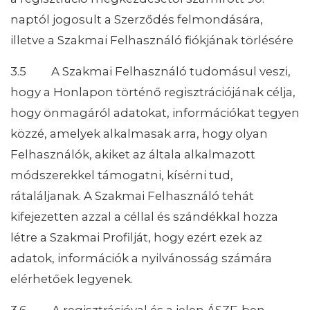
naptól jogosult a Szerződés felmondására,
illetve a Szakmai Felhasználó fiókjának törlésére
3.5 A Szakmai Felhasználó tudomásul veszi,
hogy a Honlapon történő regisztrációjának célja,
hogy önmagáról adatokat, információkat tegyen
közzé, amelyek alkalmasak arra, hogy olyan
Felhasználók, akiket az általa alkalmazott
módszerekkel támogatni, kísérni tud,
rátaláljanak. A Szakmai Felhasználó tehát
kifejezetten azzal a céllal és szándékkal hozza
létre a Szakmai Profilját, hogy ezért ezek az
adatok, információk a nyilvánosság számára
elérhetőek legyenek.