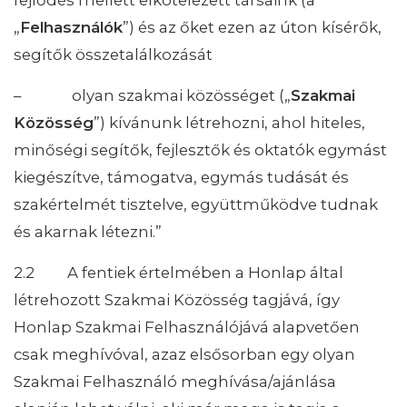
fejlődés mellett elkötelezett társaink (a
„
Felhasználók
”) és az őket ezen az úton kísérők,
segítők összetalálkozását
– olyan szakmai közösséget („
Szakmai
Közösség
”) kívánunk létrehozni, ahol hiteles,
minőségi segítők, fejlesztők és oktatók egymást
kiegészítve, támogatva, egymás tudását és
szakértelmét tisztelve, együttműködve tudnak
és akarnak létezni.”
2.2 A fentiek értelmében a Honlap által
létrehozott Szakmai Közösség tagjává, így
Honlap Szakmai Felhasználójává alapvetően
csak meghívóval, azaz elsősorban egy olyan
Szakmai Felhasználó meghívása/ajánlása