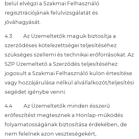
belül elvégzi a Szakmai Felhasználó
regisztrációjának felülvizsgálatát és
jóváhagyását.
4.3 Az Üzemeltetők maguk biztosítja a
szerződéses kötelezettségei teljesítéséhez
szükséges szellemi és technikai erőforrásokat. Az
SZP Üzemeltető a Szerződés teljesítéséhez
jogosult a Szakmai Felhasználó külön értesítése
vagy hozzájárulása nélkül alvállalkozót/teljesítési
segédet igénybe venni.
4.4 Az Üzemeltetők minden ésszerű
erőfeszítést megtesznek a Honlap-működés
folyamatosságának biztosítása érdekében, de
nem felelnek azon veszteségekért,