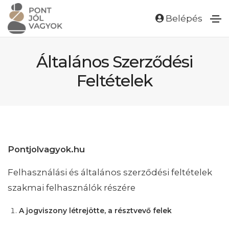
Belépés
Általános Szerződési
Feltételek
Pontjolvagyok.hu
Felhasználási és általános szerződési feltételek
szakmai felhasználók részére
A jogviszony létrejötte, a résztvevő felek