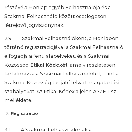
részévé a Honlap egyéb Felhasználója és a
Szakmai Felhasználó között esetlegesen
létrejövő jogviszonynak.
2.9 Szakmai Felhasználóként, a Honlapon
történő regisztrációjával a Szakmai Felhasználó
elfogadja a fenti alapelveket, és a Szakmai
Közösség
Etikai Kódexét
, amely részletesen
tartalmazza a Szakmai Felhasználótól, mint a
Szakmai Közösség tagjától elvárt magatartási
szabályokat. Az Etikai Kódex a jelen ÁSZF 1. sz.
melléklete.
Regisztráció
3.1 A Szakmai Felhasználónak a