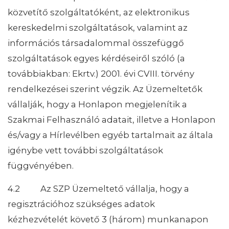
közvetítő szolgáltatóként, az elektronikus
kereskedelmi szolgáltatások, valamint az
információs társadalommal összefüggő
szolgáltatások egyes kérdéseiről szóló (a
továbbiakban: Ekrtv.) 2001. évi CVIII. törvény
rendelkezései szerint végzik. Az Üzemeltetők
vállalják, hogy a Honlapon megjelenítik a
Szakmai Felhasználó adatait, illetve a Honlapon
és/vagy a Hírlevélben egyéb tartalmait az általa
igénybe vett további szolgáltatások
függvényében.
4.2 Az SZP Üzemeltető vállalja, hogy a
regisztrációhoz szükséges adatok
kézhezvételét követő 3 (három) munkanapon