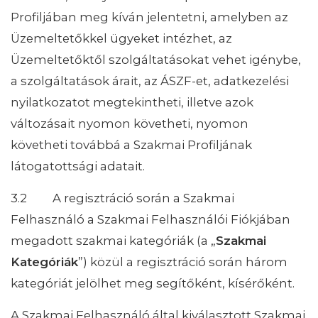
Profiljában meg kíván jelentetni, amelyben az
Üzemeltetőkkel ügyeket intézhet, az
Üzemeltetőktől szolgáltatásokat vehet igénybe,
a szolgáltatások árait, az ÁSZF-et, adatkezelési
nyilatkozatot megtekintheti, illetve azok
változásait nyomon követheti, nyomon
követheti továbbá a Szakmai Profiljának
látogatottsági adatait.
3.2 A regisztráció során a Szakmai
Felhasználó a Szakmai Felhasználói Fiókjában
megadott szakmai kategóriák (a „
Szakmai
Kategóriák
”) közül a regisztráció során három
kategóriát jelölhet meg segítőként, kísérőként.
A Szakmai Felhasználó által kiválasztott Szakmai