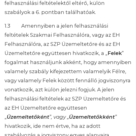
felhasználási feltételektől eltérő, külön
szabályok a 6. pontban találhatóak.
1.3 Amennyiben a jelen felhasználási
feltételek Szakmai Felhasználóra, vagy az EH
Felhasználóra, az SZP Üzemeltetőre és az EH
Üzemeltetőre együttesen hivatkozik, a „
Felek
”
fogalmat használjunk akként, hogy amennyiben
valamely szabály kifejezettem valamelyik Félre,
vagy valamely Felek között fennálló jogviszonyra
vonatkozik, azt külön jelezni fogjuk. A jelen
felhasználási feltételek az SZP Üzemeltetőre és
az EH Üzemeltetőre együttesen
„
Üzemeltetőként
”, vagy „
Üzemeltetőkként
”
hivatkozik, ide nem értve, ha az adott
szabályozás a jogviszony egyes alanyaira