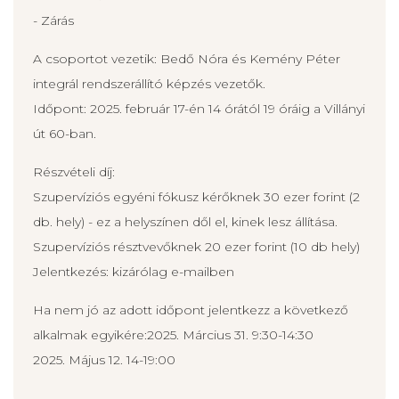
- Zárás
A csoportot vezetik: Bedő Nóra és Kemény Péter
integrál rendszerállító képzés vezetők.
Időpont: 2025. február 17-én 14 órától 19 óráig a Villányi
út 60-ban.
Részvételi díj:
Szupervíziós egyéni fókusz kérőknek 30 ezer forint (2
db. hely) - ez a helyszínen dől el, kinek lesz állítása.
Szupervíziós résztvevőknek 20 ezer forint (10 db hely)
Jelentkezés: kizárólag e-mailben
Ha nem jó az adott időpont jelentkezz a következő
alkalmak egyikére:2025. Március 31. 9:30-14:30
2025. Május 12. 14-19:00