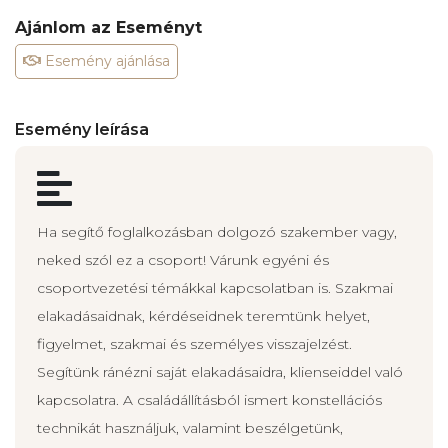
Ajánlom az Eseményt
Esemény ajánlása
Esemény leírása
Ha segítő foglalkozásban dolgozó szakember vagy,
neked szól ez a csoport! Várunk egyéni és
csoportvezetési témákkal kapcsolatban is. Szakmai
elakadásaidnak, kérdéseidnek teremtünk helyet,
figyelmet, szakmai és személyes visszajelzést.
Segítünk ránézni saját elakadásaidra, klienseiddel való
kapcsolatra. A családállításból ismert konstellációs
technikát használjuk, valamint beszélgetünk,