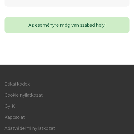
Az eseményre még van szabad hely!
Etikai kódex
Cookie nyilatkozat
GyIK
Kapcsolat
Adatvédelmi nyilatkozat