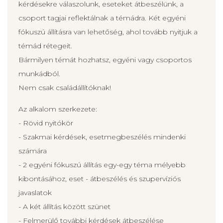
kérdésekre válaszolunk, eseteket átbeszélünk, a
csoport tagjai reflektálnak a témádra. Két egyéni
fókuszú állításra van lehetőség, ahol tovább nyitjuk a
témád rétegeit.
Bármilyen témát hozhatsz, egyéni vagy csoportos
munkádból.
Nem csak családállítóknak!
Az alkalom szerkezete:
- Rövid nyitókör
- Szakmai kérdések, esetmegbeszélés mindenki
számára
- 2 egyéni fókuszú állítás egy-egy téma mélyebb
kibontásához, eset - átbeszélés és szupervíziós
javaslatok
- A két állítás között szünet
- Felmerülő további kérdések átbeszélése